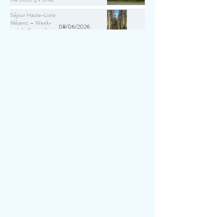
Séjour Haute-Loire
Mézenc – Week-
08/06/2026
end de Pentecôte
2026 (N°273)
Randos à Morancé
avec restaurant le 11
17/04/2026
avril 2026 (N°272)
Petite rando du
dimanche 5 avril
10/04/2026
2026 à SAIN BEL -
SAVIGNY (N°271)
AG 14 mars 2026
17/03/2026
(N°270)
Rando Santé à
MILLERY le 6 mars
10/03/2026
2026(N°269)