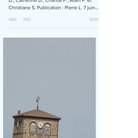
D., Catherine D., Chantal F., Alain P. et
Christiane S. Publication : Pierre L. 7 juin
2026. Covoiturage Francheville -Lac Bleu
à Morillon. Le beau temps est au rendez-
vous pour partager le pique nique et faire
une petite randonnée au bord du Giffre :
7,5 km et 60 m de dénivelé. Quelques
repérages géographiques proposés par
Odile pour identifier nos futurs secteurs de
randonnées. Quelques iris au bord du lac
aux dames ; Admiration