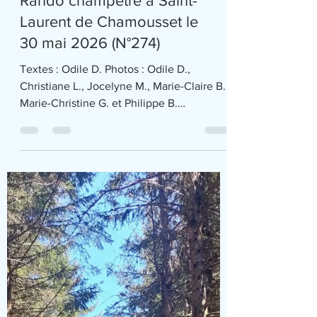
Rando champêtre à Saint-
Laurent de Chamousset le
30 mai 2026 (N°274)
Textes : Odile D. Photos : Odile D.,
Christiane L., Jocelyne M., Marie-Claire B.,
Marie-Christine G. et Philippe B.
Publication : Pierre L. Merci pour le partage
de photos, malheureusement non
exhaustif cette année. Les groupes «
Marche Nordique » et « Petite Rando »
étaient aussi de la partie. Ce samedi 30
mai, Le Rando Club de Francheville se
rassemble pour sa traditionnelle Rando
Champêtre à Saint Laurent de
Chamousset, pour acter l’approche des
vacances d’été. Tout s’