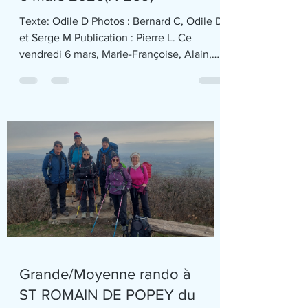
Rando Santé à MILLERY le
6 mars 2026(N°269)
Texte: Odile D Photos : Bernard C, Odile D
et Serge M Publication : Pierre L. Ce
vendredi 6 mars, Marie-Françoise, Alain,
Hervé et Odile ont accompagné un groupe
d’une trentaine de randonneurs pour une
rando Santé de 6,5 km à Millery, dans les
vignes et les vergers. Le beau temps est au
rendez-vous : chaleur parfaite pour
randonner. Comme le montre la photo de
groupe, les premiers arbustes des haies,
les prunelliers sont en pleine floraison. En