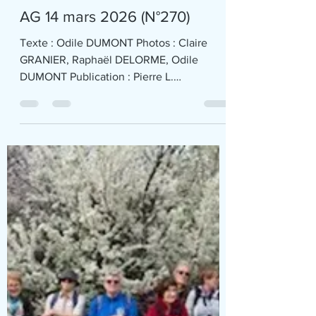
AG 14 mars 2026 (N°270)
Texte : Odile DUMONT Photos : Claire
GRANIER, Raphaël DELORME, Odile
DUMONT Publication : Pierre L.
L’assemblée générale d’une association
est un moment statutaire et pour le Rando
Club de Francheville, c’est aussi un
moment festif avec le plaisir de se
rencontrer en dehors des chemins. Cette
AG se prépare très en amont par le bureau
et le CA, en témoigne le diaporama
transmis à tous les adhérents (visible sur le