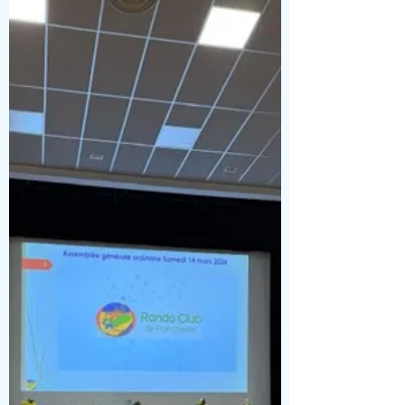
estivale qui était annoncée en ce
dimanche de Pâques et nous comptions
bien tous en profiter sur cette petite rando
entre Sain Bel et Savigny. Plusieurs
objectifs pour cette journée : - La
découverte d’œuvres du projet « Les
Murmures du temps » proposé par la
communauté de communes du Pays de
l’Arbresle qui a souhaité faire découvrir le
pat