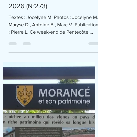
Séjour Haute-Loire Mézenc
– Week-end de Pentecôte
2026 (N°273)
Textes : Jocelyne M. Photos : Jocelyne M.,
Maryse D., Antoine B., Marc V. Publication
: Pierre L. Ce week-end de Pentecôte,
nous étions 14 à partir pour LES ESTABLES
pour le séjour organisé par Antoine et moi-
même. Après avoir posé nos valises à
l’hôtel LA DECOUVERTE qui nous
hébergera ces 3 jours, nous filons au
parking des Boutières point de départ de
notre première randonnée : LE
VENTOGRAPHE DES BOUTIERES PAR LE
MONT MEZENC, randonnée d’environ 15
kms et 500 m D+. Départ