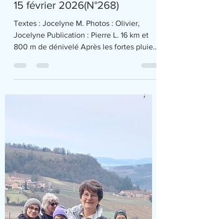
début de randonnée, on traver
Grande/Moyenne rando à
ST ROMAIN DE POPEY du
15 février 2026(N°268)
Textes : Jocelyne M. Photos : Olivier,
Jocelyne Publication : Pierre L. 16 km et
800 m de dénivelé Après les fortes pluies
de la semaine dernière, la météo annonce,
pour ce dimanche 15 Février, un peu de
soleil le matin et l’arrivée de la pluie
seulement vers 16h. Notre petit groupe est
bien déterminé à en profiter au maximum
sur cette grande randonnée organisée par
Christian au départ de St Romain de