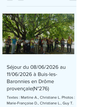
Alain H – Maryvonne H – Annie J – Hervé
L - Grégoire M – Françoise R - Alain S -
Jocelyne T Publication : Pierre L Notre
séjour de randonnée itinérant « De la
montagne à la mer » nous a fait découvrir
des villages de montagne, des rivières aux
eaux d’une grande pureté avec des
baignades quasi quotidiennes pour les c
Séjour du 08/06/2026 au
11/06/2026 à Buis-les-
Baronnies en Drôme
provençale(N°276)
Textes : Martine A., Christiane L. Photos :
Marie-Françoise D., Christiane L., Guy T.