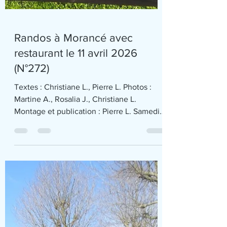
Randos à Morancé avec
restaurant le 11 avril 2026
(N°272)
Textes : Christiane L., Pierre L. Photos :
Martine A., Rosalia J., Christiane L.
Montage et publication : Pierre L. Samedi 11
avril 2026 ont été organisées plusieurs
RANDO RESTO au départ de MORANCE
dans le Beaujolais « PIERRES DOREES » . -
Une rando santé menée par Alain Havé
avec 13 marcheurs -Une petite rando
menée par Alain Comtet avec 8 marcheurs