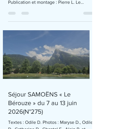
Publication et montage : Pierre L. Le
groupe rando santé (36 participants) bien
installé dans le car des transports VENET,
part de Francheville pour 4 jours de
randonnées et découverte du Parc
régional des Baronnies. Nous arrivons à
Grignan ville étape : pause pique-nique et
visite guidée captivante du château. Dans
l'enceinte du château de Grignan Notre
guide nous parle de Marie de Rabutin
Séjour SAMOËNS « Le
Bérouze » du 7 au 13 juin
2026(N°275)
Textes : Odile D. Photos : Maryse D., Odile