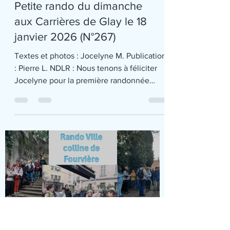
Petite rando du dimanche
aux Carrières de Glay le 18
janvier 2026 (N°267)
Textes et photos : Jocelyne M. Publication
: Pierre L. NDLR : Nous tenons à féliciter
Jocelyne pour la première randonnée
organisée par ses soins. Ce n'est que le
début d'une longue série! Distance 12 km
et 270 m de dénivelé Pour ma première
rando « officielle » en qualité d’animatrice