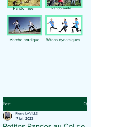
Randonnée
Rando santé
Marche nordique
Bâtons dynamiques
Publication
Post
Pierre LAVILLE
17 juil. 2023
Petites Randos au Col de