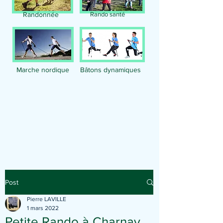
Randonnée
Rando santé
Marche nordique
Bâtons dynamiques
Publication
Post
Pierre LAVILLE
1 mars 2022
Petite Rando à Charnay